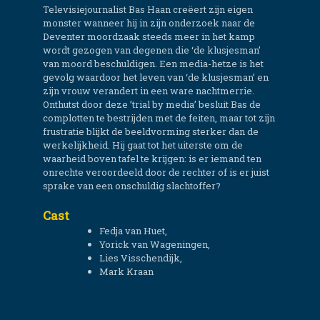
Televisiejournalist Bas Haan creëert zijn eigen
monster wanneer hij in zijn onderzoek naar de
Deventer moordzaak steeds meer in het kamp
wordt gezogen van degenen die ‘de klusjesman’
van moord beschuldigen. Een media-hetze is het
gevolg waardoor het leven van ‘de klusjesman’ en
zijn vrouw verandert in een ware nachtmerrie.
Onthutst door deze ’trial by media’ besluit Bas de
complotten te bestrijden met de feiten, maar tot zijn
frustratie blijkt de beeldvorming sterker dan de
werkelijkheid. Hij gaat tot het uiterste om de
waarheid boven tafel te krijgen: is er iemand ten
onrechte veroordeeld door de rechter of is er juist
sprake van een onschuldig slachtoffer?
Cast
Fedja van Huet,
Yorick van Wageningen,
Lies Visschendijk,
Mark Kraan