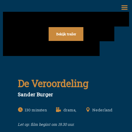
Skip
to
content
Bekijk trailer
De Veroordeling
Sander Burger
130
drama,
Nederland
Let op: film begint om 19.30 uur.