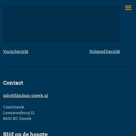
Skip
to
content
Vorig bericht
Volgend bericht
Bericht
navigatie
Contact
info@filmhuis-sneek.nl
CineSneek
Leeuwenburg 12
8601 BC Sneek
Blijf op de hoogte