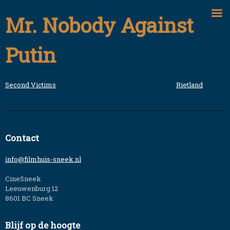
Skip
Mr. Nobody Against
to
content
Putin
Second Victims
Rietland
Bericht
navigatie
Contact
info@filmhuis-sneek.nl
CineSneek
Leeuwenburg 12
8601 BC Sneek
Blijf op de hoogte