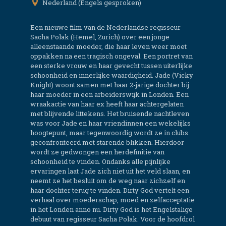
Nederland (Engels gesproken)
Een nieuwe film van de Nederlandse regisseur
Sacha Polak (Hemel, Zurich) over een jonge
alleenstaande moeder, die haar leven weer moet
oppakken na een tragisch ongeval. Een portret van
een sterke vrouw en haar gevecht tussen uiterlijke
schoonheid en innerlijke waardigheid. Jade (Vicky
Knight) woont samen met haar 2-jarige dochter bij
haar moeder in een arbeiderswijk in Londen. Een
wraakactie van haar ex heeft haar achtergelaten
met blijvende littekens. Het bruisende nachtleven
was voor Jade en haar vriendinnen een wekelijks
hoogtepunt, maar tegenwoordig wordt ze in clubs
geconfronteerd met starende blikken. Hierdoor
wordt ze gedwongen een herdefinitie van
schoonheid te vinden. Ondanks alle pijnlijke
ervaringen laat Jade zich niet uit het veld slaan, en
neemt ze het besluit om de weg naar zichzelf en
haar dochter terug te vinden. Dirty God vertelt een
verhaal over moederschap, moed en zelfacceptatie
in het Londen anno nu. Dirty God is het Engelstalige
debuut van regisseur Sacha Polak. Voor de hoofdrol