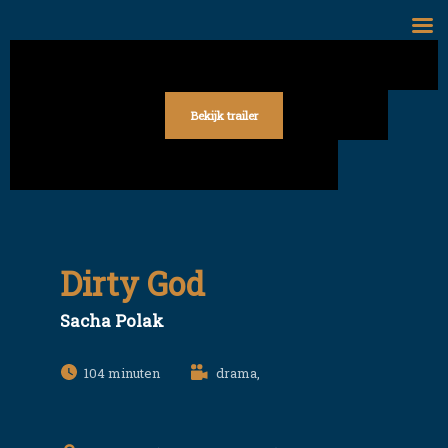
Skip
to
content
Bekijk trailer
Dirty God
Sacha Polak
104
drama,