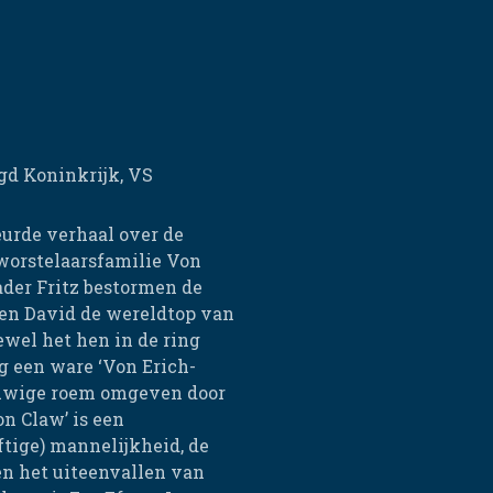
d Koninkrijk, VS
eurde verhaal over de
worstelaarsfamilie Von
ader Fritz bestormen de
 en David de wereldtop van
ewel het hen in de ring
ng een ware ‘Von Erich-
eeuwige roem omgeven door
on Claw’ is een
tige) mannelijkheid, de
en het uiteenvallen van