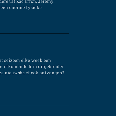
dere uit Zac Efron, Jeremy
n een enorme fysieke
et seizoen elke week een
eerstkomende film uitgebreider
eze nieuwsbrief ook ontvangen?