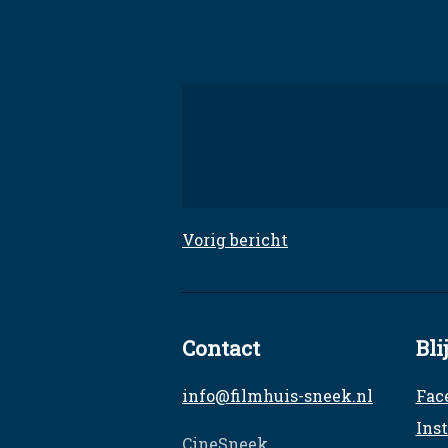
Skip
to
content
Filmhuis Sneek
Elke dinsdag een unieke film
Vorig bericht
Bericht
navigatie
Contact
Bli
info@filmhuis-sneek.nl
Fac
Ins
CineSneek