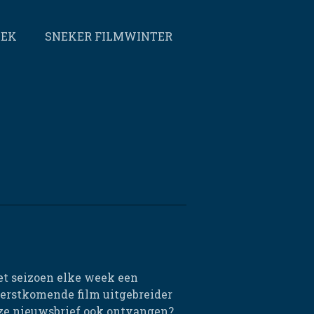
EEK
SNEKER FILMWINTER
et seizoen elke week een
eerstkomende film uitgebreider
eze nieuwsbrief ook ontvangen?