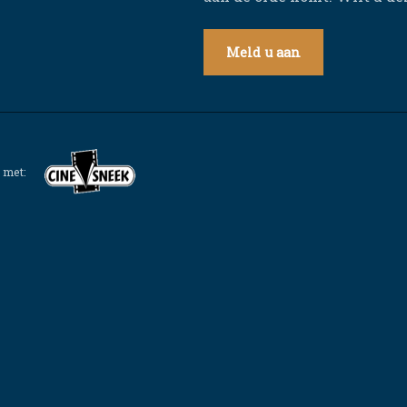
Meld u aan
 met: