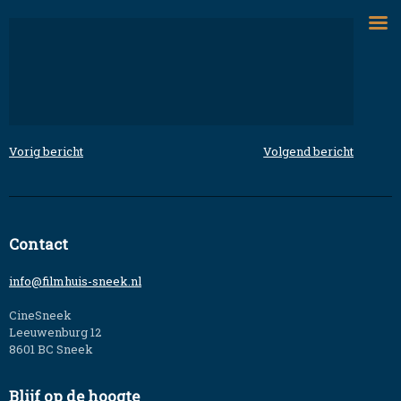
Skip
to
content
Vorig bericht
Volgend bericht
Bericht
navigatie
Contact
info@filmhuis-sneek.nl
CineSneek
Leeuwenburg 12
8601 BC Sneek
Blijf op de hoogte