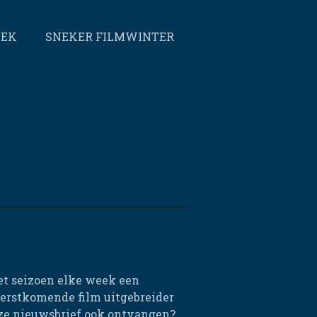
EEK
SNEKER FILMWINTER
et seizoen elke week een
eerstkomende film uitgebreider
eze nieuwsbrief ook ontvangen?