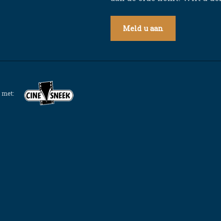
Meld u aan
 met: