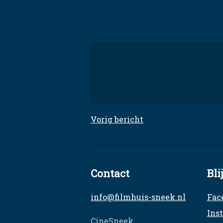
Skip
to
content
Filmhuis Sneek
Elke dinsdag een unieke film
Vorig bericht
Bericht
navigatie
Contact
Bli
info@filmhuis-sneek.nl
Fac
Ins
CineSneek