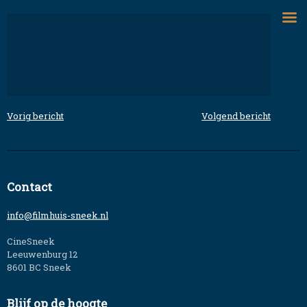
Skip
to
content
Vorig bericht
Volgend bericht
Bericht
navigatie
Contact
info@filmhuis-sneek.nl
CineSneek
Leeuwenburg 12
8601 BC Sneek
Blijf op de hoogte