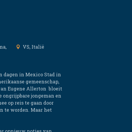
ma,
VS, Italië
ijn dagen in Mexico Stad in
 Amerikaanse gemeenschap,
 van Eugene Allerton bloeit
de ongrijpbare jongeman en
e op reis te gaan door
én te worden. Maar het
er opnieuw noties van