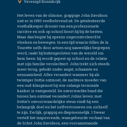
Verenigd Koninkrijk
Het leven van de slimme, grappige John Davidson
ziet er in 1983 veelbelovend uit. De getalenteerde
voetbalkeeper droomt van een professionele
carrière en ook op school hoort hij bij de besten.
Maar dan begint hij opeens ongecontroleerd te
vloeken en bewegen. In een tijd waarin Gilles de la
Tourette zelfs door artsen nog nauwelijks begrepen
werd, raakt hij buitengesloten van de wereld om
hem heen: hij wordt gepest op school en de relatie
met zijn familie verslechtert. John trekt zich steeds
meer terug, gebukt onder angst, schaamte en
eenzaamheid. Alles verandert wanneer hij als
twintiger Dottie ontmoet, de nuchtere moeder van
een oud-klasgenoot bij wie onlangs terminale
kanker is vastgesteld. De onverwachte band die
tussen hen ontstaat verandert Johns leven: met
Dottie’s onvoorwaardelijke steun vindt hij een
belangrijk doel en het zelfvertrouwen om zichzelf
te zijn. Eerlijk, grappig en diepmenselijk. I Swear
vertelt het inspirerende, waargebeurde verhaal van
de Schot John Davidson, een vooraanstaande