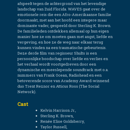
afspeelt tegen de achtergrond van het levendige
landschap van Zuid Florida. WAVES gaat over de
emotionele reis die een Afro-Amerikaanse familie
doormaakt, met aan het hoofd een integere maar
dominante vader, gespeeld door Sterling K. Brown.
De familieleden ontdekken allemaal op hun eigen
manier hoe ze om moeten gaan met angst, liefde en
vergeving, en hoe ze de weg naar elkaar terug
kunnen vinden na een traumatische gebeurtenis.
Deze derde film van regisseur Shults is een
persoonlijke boodschap over liefde en verlies en
het verhaal wordt voortgedreven door een
dynamische en meeslepende soundtrack met o.a.
nummers van Frank Ocean, Radiohead en een
betoverende score van Academy Award-winnend
duo Trent Reznor en Atticus Ross (The Social
Network).
Cast
Kelvin Harrison Jr.,
Sterling K. Brown,
Renée Elise Goldsberry,
Taylor Russell,