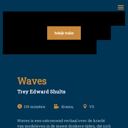
Skip
to
content
Bekijk trailer
Waves
Trey Edward Shults
135
drama,
VS
Waves is een ontroerend verhaal over de kracht
van medeleven in de meest donkere tijden, dat zich