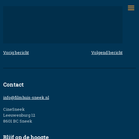
Skip
to
content
Vorig bericht
Volgend bericht
Bericht
navigatie
Contact
info@filmhuis-sneek.nl
CineSneek
Leeuwenburg 12
8601 BC Sneek
Blijf op de hoogte