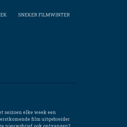
EEK
SNEKER FILMWINTER
et seizoen elke week een
eerstkomende film uitgebreider
eze nieuwsbrief ook ontvangen?