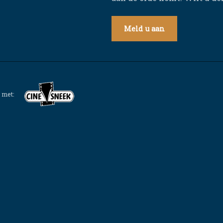
Meld u aan
 met: