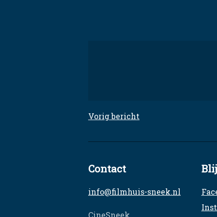
Skip
to
content
Filmhuis Sneek
Elke dinsdag een unieke film
Vorig bericht
Bericht
navigatie
Contact
Bli
info@filmhuis-sneek.nl
Fac
Ins
CineSneek