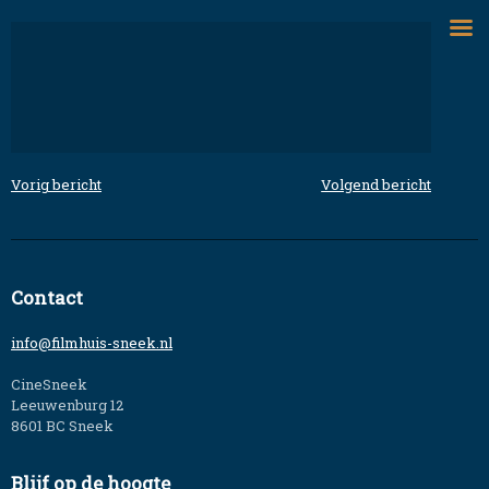
Skip
to
content
Vorig bericht
Volgend bericht
Bericht
navigatie
Contact
info@filmhuis-sneek.nl
CineSneek
Leeuwenburg 12
8601 BC Sneek
Blijf op de hoogte