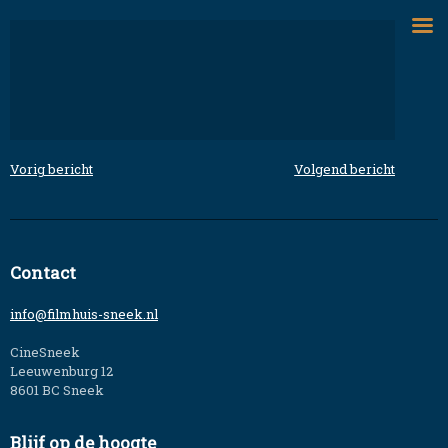
Skip
to
content
Vorig bericht
Volgend bericht
Bericht
navigatie
Contact
info@filmhuis-sneek.nl
CineSneek
Leeuwenburg 12
8601 BC Sneek
Blijf op de hoogte