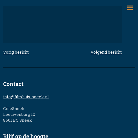
Skip
to
content
Vorig bericht
Volgend bericht
Bericht
navigatie
Contact
info@filmhuis-sneek.nl
CineSneek
Leeuwenburg 12
8601 BC Sneek
Blijf op de hoogte