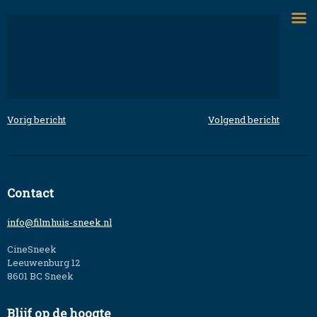
Skip
to
content
Vorig bericht
Volgend bericht
Bericht
navigatie
Contact
info@filmhuis-sneek.nl
CineSneek
Leeuwenburg 12
8601 BC Sneek
Blijf op de hoogte