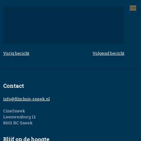
Skip
to
content
Vorig bericht
Volgend bericht
Bericht
navigatie
Contact
info@filmhuis-sneek.nl
CineSneek
Leeuwenburg 12
8601 BC Sneek
Blijf op de hoogte