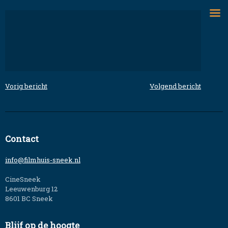
Skip
to
content
Vorig bericht
Volgend bericht
Bericht
navigatie
Contact
info@filmhuis-sneek.nl
CineSneek
Leeuwenburg 12
8601 BC Sneek
Blijf op de hoogte