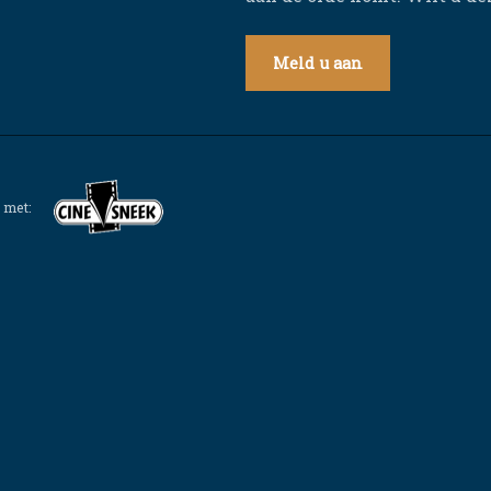
Meld u aan
 met: