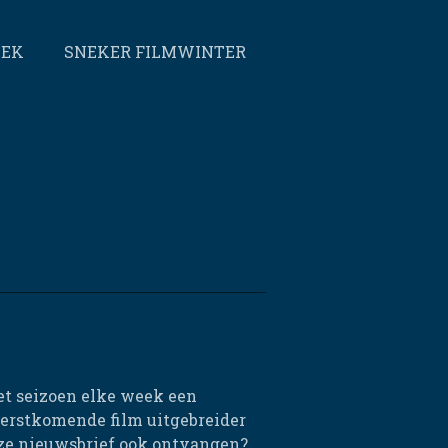
EEK
SNEKER FILMWINTER
et seizoen elke week een
eerstkomende film uitgebreider
eze nieuwsbrief ook ontvangen?