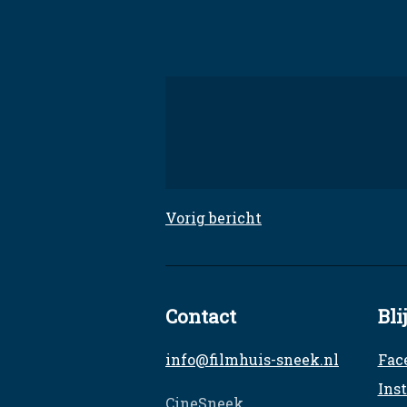
Skip
to
content
Filmhuis Sneek
Elke dinsdag een unieke film
Vorig bericht
Bericht
navigatie
Contact
Bli
info@filmhuis-sneek.nl
Fac
Ins
CineSneek