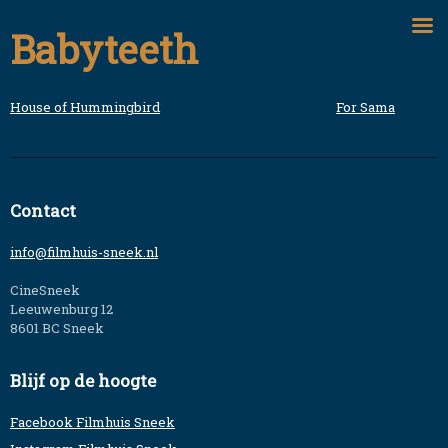
Skip
Babyteeth
to
content
House of Hummingbird
For Sama
Bericht
navigatie
Contact
info@filmhuis-sneek.nl
CineSneek
Leeuwenburg 12
8601 BC Sneek
Blijf op de hoogte
Facebook Filmhuis Sneek