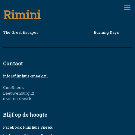
Skip
Rimini
to
content
The Great Escaper
Burning Days
Bericht
navigatie
Contact
info@filmhuis-sneek.nl
CineSneek
Leeuwenburg 12
8601 BC Sneek
Blijf op de hoogte
Facebook Filmhuis Sneek