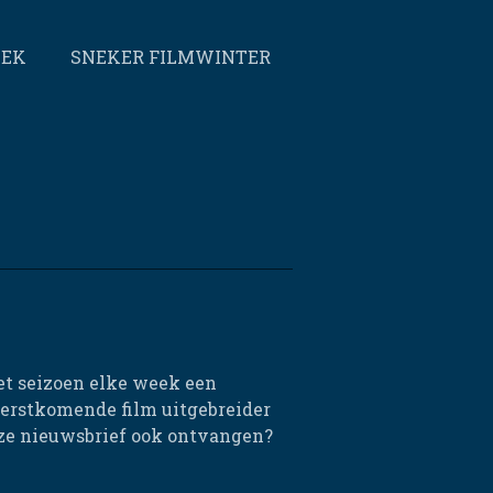
EEK
SNEKER FILMWINTER
et seizoen elke week een
eerstkomende film uitgebreider
eze nieuwsbrief ook ontvangen?