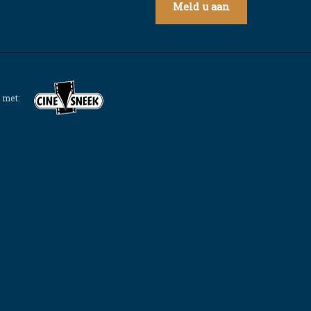
Meld u aan
 met: