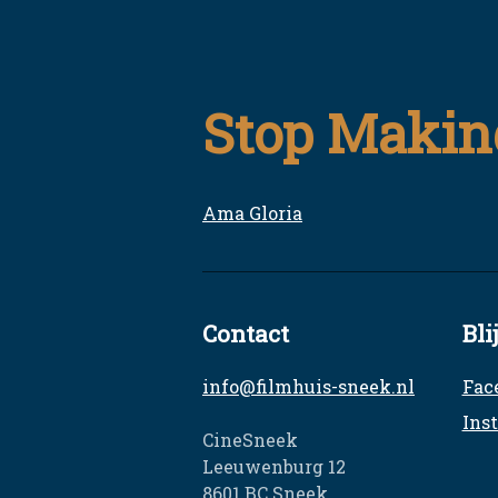
Skip
to
content
Filmhuis Sneek
Elke dinsdag een unieke film
Stop Makin
Ama Gloria
Bericht
navigatie
Contact
Bli
info@filmhuis-sneek.nl
Fac
Ins
CineSneek
Leeuwenburg 12
8601 BC Sneek