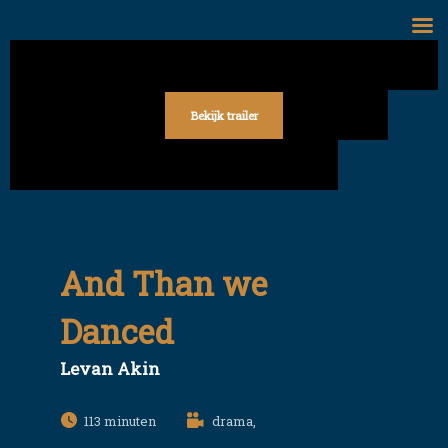
Skip
to
content
Bekijk trailer
And Than we
Danced
Levan Akin
113
drama,