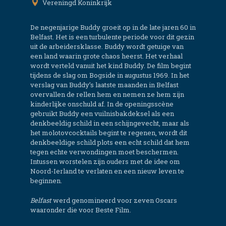
Vereningd Koninkrijk
De negenjarige Buddy groeit op in de late jaren 60 in
Belfast. Het is een turbulente periode voor dit gezin
uit de arbeidersklasse. Buddy wordt getuige van
een land waarin grote chaos heerst. Het verhaal
wordt verteld vanuit het kind Buddy. De film begint
tijdens de slag om Bogside in augustus 1969. In het
verslag van Buddy’s laatste maanden in Belfast
overvallen de rellen hem en nemen ze hem zijn
kinderlijke onschuld af. In de openingsscène
gebruikt Buddy een vuilnisbakdeksel als een
denkbeeldig schild in een schijngevecht, maar als
het molotovcocktails begint te regenen, wordt dit
denkbeeldige schild plots een echt schild dat hem
tegen echte verwondingen moet beschermen.
Intussen worstelen zijn ouders met de idee om
Noord-Ierland te verlaten en een nieuw leven te
beginnen.
Belfast
werd genomineerd voor zeven Oscars
waaronder die voor Beste Film.