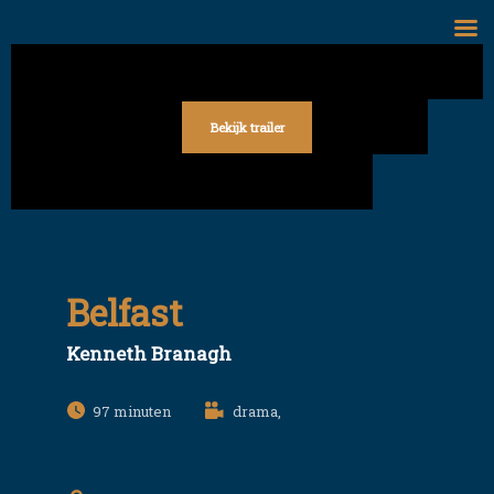
Skip
to
content
Bekijk trailer
Belfast
Kenneth Branagh
97
drama,